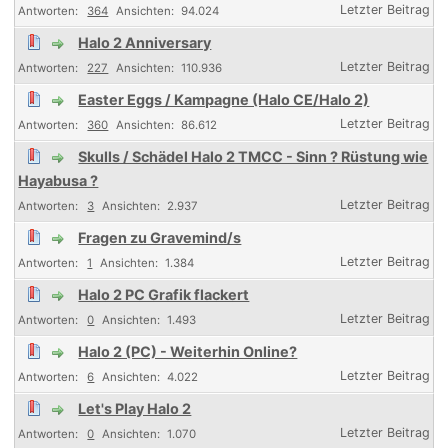
364
94.024
Halo 2 Anniversary
227
110.936
Easter Eggs / Kampagne (Halo CE/Halo 2)
360
86.612
Skulls / Schädel Halo 2 TMCC - Sinn ? Rüstung wie
Hayabusa ?
3
2.937
Fragen zu Gravemind/s
1
1.384
Halo 2 PC Grafik flackert
0
1.493
Halo 2 (PC) - Weiterhin Online?
6
4.022
Let's Play Halo 2
0
1.070