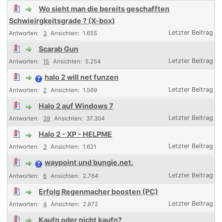
Wo sieht man die bereits geschafften
Schwieirgkeitsgrade ? (X-box)
3
1.655
Scarab Gun
15
5.254
halo 2 will net funzen
2
1.569
Halo 2 auf Windows 7
39
37.304
Halo 2 - XP - HELPME
3
1.621
waypoint und bungie.net.
6
2.764
Erfolg Regenmacher boosten (PC)
4
2.872
Kaufn oder nicht kaufn?