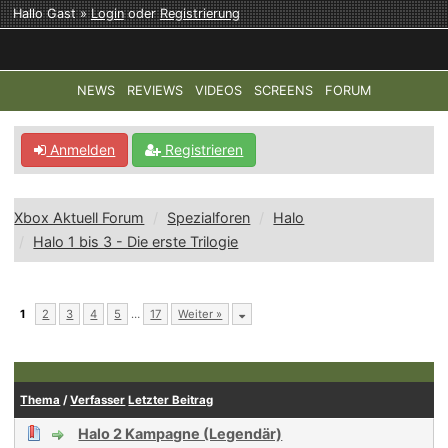
Hallo Gast »
Login
oder
Registrierung
NEWS
REVIEWS
VIDEOS
SCREENS
FORUM
TOP-THEMEN:
COD: MODERN WARFARE 4
HALO: CAMPAI
Anmelden
Registrieren
Xbox Aktuell Forum
Spezialforen
Halo
Halo 1 bis 3 - Die erste Trilogie
1
2
3
4
5
…
17
Weiter »
Thema
/
Verfasser
Letzter Beitrag
Halo 2 Kampagne (Legendär)