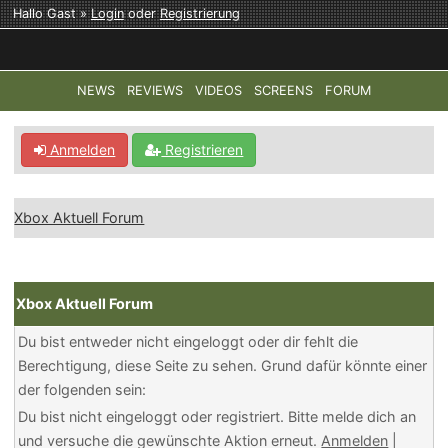
Hallo Gast »
Login
oder
Registrierung
NEWS
REVIEWS
VIDEOS
SCREENS
FORUM
TOP-THEMEN:
COD: MODERN WARFARE 4
HALO: CAMPAI
Anmelden
Registrieren
Xbox Aktuell Forum
Xbox Aktuell Forum
Du bist entweder nicht eingeloggt oder dir fehlt die
Berechtigung, diese Seite zu sehen. Grund dafür könnte einer
der folgenden sein:
Du bist nicht eingeloggt oder registriert. Bitte melde dich an
und versuche die gewünschte Aktion erneut.
Anmelden
|