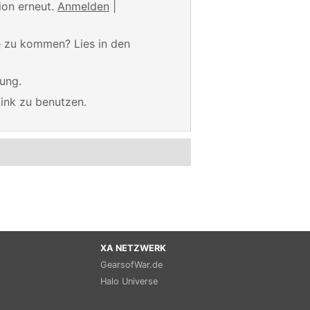
ion erneut.
Anmelden
|
te zu kommen? Lies in den
ung.
Link zu benutzen.
XA NETZWERK
GearsofWar.de
Halo Universe