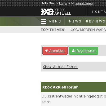
Hallo Gast »
Login
oder
Registrierung
PORT
MENÜ
NEWS
REVIEWS
TOP-THEMEN:
COD: MODERN WARF
Anmelden
Registrieren
Xbox Aktuell Forum
Xbox Aktuell Forum
Du bist entweder nicht eingeloggt o
sein: