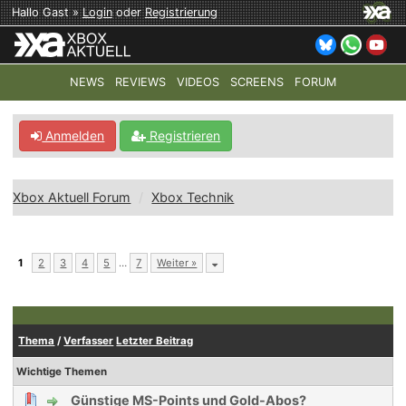
Hallo Gast »
Login
oder
Registrierung
NEWS
REVIEWS
VIDEOS
SCREENS
FORUM
TOP-THEMEN:
COD: MODERN WARFARE 4
HALO: CAMPAI
Anmelden
Registrieren
Xbox Aktuell Forum
Xbox Technik
1
2
3
4
5
…
7
Weiter »
Thema
/
Verfasser
Letzter Beitrag
Wichtige Themen
Günstige MS-Points und Gold-Abos?