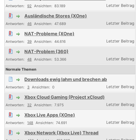
92
83.189
Ausländische Stores (XOne)
46
47.689
NAT-Probleme (XOne)
39
44.616
NAT-Problem (360)
48
53.366
Normale Themen
Downloads ewig lahm und brechen ab
3
0
Xbox Cloud Gaming (Project xCloud)
32
7.975
Xbox Live Apps (XOne)
148
74.691
Xbox Network (Xbox Live) Thread