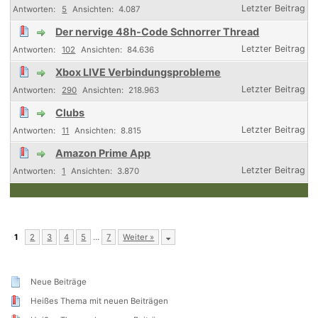
5
4.087
Der nervige 48h-Code Schnorrer Thread
102
84.636
Xbox LIVE Verbindungsprobleme
290
218.963
Clubs
11
8.815
Amazon Prime App
1
3.870
1
2
3
4
5
…
7
Weiter »
Neue Beiträge
Heißes Thema mit neuen Beiträgen