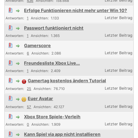
436
158.668
Erfolge Funktionieren nicht mehr unter Win 10?
1
1.133
Passwort funktioniert nicht
1
1.365
Gamerscore
6
2.086
Freundesliste Xbox Live...
1
2.409
Gamertag kostenlos ändern Tutorial
25
76.710
Euer Avatar
57
42.127
Xbox Store Spiele-Verleih
0
1.909
Kann Spiel via app nicht installieren