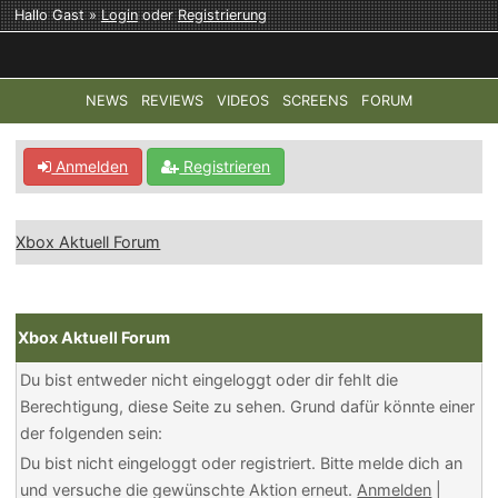
Hallo Gast »
Login
oder
Registrierung
NEWS
REVIEWS
VIDEOS
SCREENS
FORUM
TOP-THEMEN:
COD: MODERN WARFARE 4
HALO: CAMPAI
Anmelden
Registrieren
Xbox Aktuell Forum
Xbox Aktuell Forum
Du bist entweder nicht eingeloggt oder dir fehlt die
Berechtigung, diese Seite zu sehen. Grund dafür könnte einer
der folgenden sein:
Du bist nicht eingeloggt oder registriert. Bitte melde dich an
und versuche die gewünschte Aktion erneut.
Anmelden
|