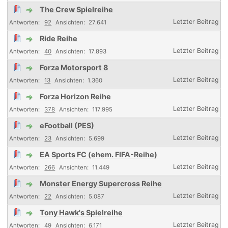
The Crew Spielreihe
92
27.641
Ride Reihe
40
17.893
Forza Motorsport 8
13
1.360
Forza Horizon Reihe
378
117.995
eFootball (PES)
23
5.699
EA Sports FC (ehem. FIFA-Reihe)
266
11.449
Monster Energy Supercross Reihe
22
5.087
Tony Hawk's Spielreihe
49
6.171