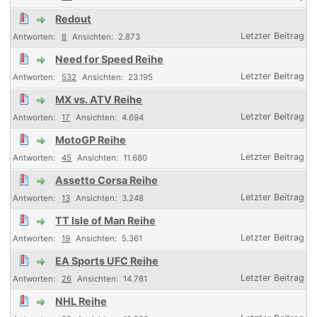
Redout
8
2.873
Need for Speed Reihe
532
23.195
MX vs. ATV Reihe
17
4.694
MotoGP Reihe
45
11.680
Assetto Corsa Reihe
13
3.248
TT Isle of Man Reihe
19
5.361
EA Sports UFC Reihe
26
14.781
NHL Reihe