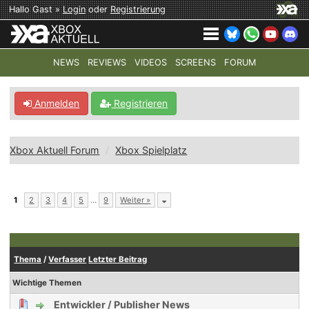
Hallo Gast »
Login
oder
Registrierung
NEWS
REVIEWS
VIDEOS
SCREENS
FORUM
TOP-THEMEN:
COD: MODERN WARFARE 4
HALO: CAMPAI
Anmelden
Registrieren
Xbox Aktuell Forum
Xbox Spielplatz
1
2
3
4
5
…
9
Weiter »
Thema
/
Verfasser
Letzter Beitrag
Wichtige Themen
Entwickler / Publisher News