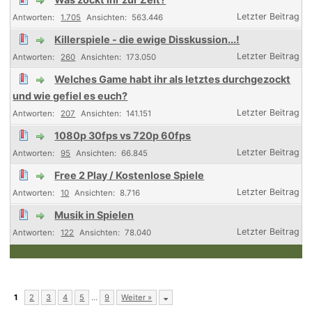
1.705
563.446
Killerspiele - die ewige Disskussion...!
260
173.050
Welches Game habt ihr als letztes durchgezockt
und wie gefiel es euch?
207
141.151
1080p 30fps vs 720p 60fps
95
66.845
Free 2 Play / Kostenlose Spiele
10
8.716
Musik in Spielen
122
78.040
1
2
3
4
5
…
9
Weiter »