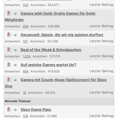
932
654.971
Games with Gold: Gratis Games für Gold-
Mitglieder
658
328.998
Gecancelt: Spiele, die wir nie spielen durften
107
101.336
Deal of the Week & Schnäppchen
1.024
573.115
Auf welche Games wartet ihr?
694
479.626
Games mit Couch-Koop (Splitscreen) für Xbox
One
18
49.555
Normale Themen
Xbox Game Pass
178
27.485