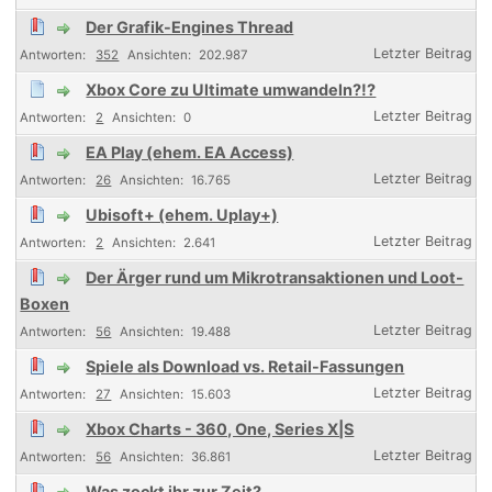
Der Grafik-Engines Thread
352
202.987
Xbox Core zu Ultimate umwandeln?!?
2
0
EA Play (ehem. EA Access)
26
16.765
Ubisoft+ (ehem. Uplay+)
2
2.641
Der Ärger rund um Mikrotransaktionen und Loot-
Boxen
56
19.488
Spiele als Download vs. Retail-Fassungen
27
15.603
Xbox Charts - 360, One, Series X|S
56
36.861
Was zockt ihr zur Zeit?