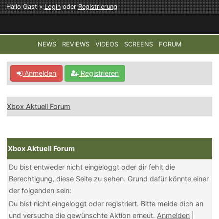
Hallo Gast »
Login
oder
Registrierung
NEWS
REVIEWS
VIDEOS
SCREENS
FORUM
TOP-THEMEN:
COD: MODERN WARFARE 4
HALO: CAMPAI
Anmelden
Registrieren
Xbox Aktuell Forum
Xbox Aktuell Forum
Du bist entweder nicht eingeloggt oder dir fehlt die
Berechtigung, diese Seite zu sehen. Grund dafür könnte einer
der folgenden sein:
Du bist nicht eingeloggt oder registriert. Bitte melde dich an
und versuche die gewünschte Aktion erneut.
Anmelden
|