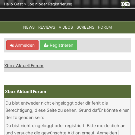
Hallo Gast »
Login
oder
Registrierung
NEWS
REVIEWS
VIDEOS
SCREENS
FORUM
TOP-THEMEN:
COD: MODERN WARFARE 4
HALO: CAMPAI
Anmelden
Registrieren
Xbox Aktuell Forum
Xbox Aktuell Forum
Du bist entweder nicht eingeloggt oder dir fehlt die
Berechtigung, diese Seite zu sehen. Grund dafür könnte einer
der folgenden sein:
Du bist nicht eingeloggt oder registriert. Bitte melde dich an
und versuche die gewünschte Aktion erneut.
Anmelden
|