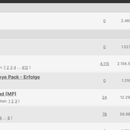
0
2.46
0
1.52
4.115
2.156.
en:
1
2
3
4
...
412
)
ye Pack - Erfolge
0
1.31
ad (MP)
24
12.2
iten:
1
2
3
)
78
59.9
4
...
8
)