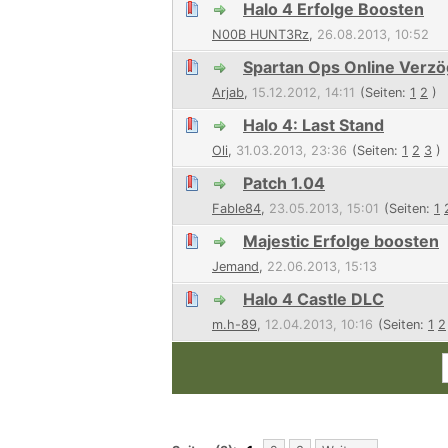
Halo 4 Erfolge Boosten
N00B HUNT3Rz
,
26.08.2013, 10:52
Spartan Ops Online Verz
Arjab
,
15.12.2012, 14:11
(Seiten:
1
2
)
Halo 4: Last Stand
Oli
,
31.03.2013, 23:36
(Seiten:
1
2
3
)
Patch 1.04
Fable84
,
23.05.2013, 15:01
(Seiten:
1
Majestic Erfolge boosten
Jemand
,
22.06.2013, 15:13
Halo 4 Castle DLC
m.h-89
,
12.04.2013, 10:16
(Seiten:
1
2