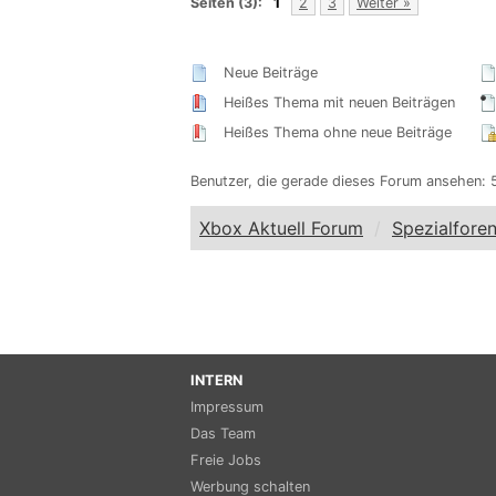
Seiten (3):
1
2
3
Weiter »
Neue Beiträge
Heißes Thema mit neuen Beiträgen
Heißes Thema ohne neue Beiträge
Benutzer, die gerade dieses Forum ansehen: 
Xbox Aktuell Forum
Spezialfore
INTERN
Impressum
Das Team
Freie Jobs
Werbung schalten