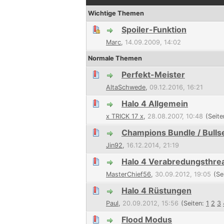
Wichtige Themen
Spoiler-Funktion
Marc
,
14.09.2009, 14:02
Normale Themen
Perfekt-Meister
AltaSchwede
,
09.12.2016, 16:21
Halo 4 Allgemein
x TRICK 17 x
,
28.08.2007, 10:48
(Seit
Champions Bundle / Bullse
Jin92
,
16.12.2014, 21:19
Halo 4 Verabredungsthre
MasterChief56
,
30.09.2012, 19:05
(Se
Halo 4 Rüstungen
Paul
,
20.09.2012, 15:56
(Seiten:
1
2
3
Flood Modus