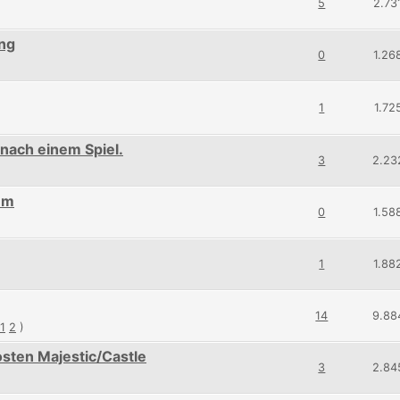
5
2.73
ng
0
1.26
1
1.72
nach einem Spiel.
3
2.23
em
0
1.58
1
1.88
14
9.88
1
2
)
osten Majestic/Castle
3
2.84