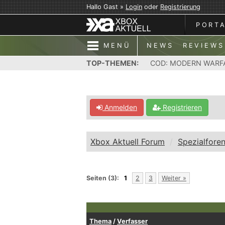
Hallo Gast »
Login
oder
Registrierung
PORT
MENÜ
NEWS
REVIEWS
TOP-THEMEN:
COD: MODERN WARF
Anmelden
Registrieren
Xbox Aktuell Forum
Spezialfore
Seiten (3):
1
2
3
Weiter »
Thema
/
Verfasser