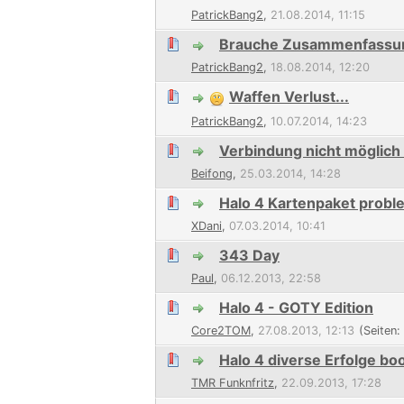
PatrickBang2
,
21.08.2014, 11:15
Brauche Zusammenfassu
PatrickBang2
,
18.08.2014, 12:20
Waffen Verlust...
PatrickBang2
,
10.07.2014, 14:23
Verbindung nicht möglich 
Beifong
,
25.03.2014, 14:28
Halo 4 Kartenpaket probl
XDani
,
07.03.2014, 10:41
343 Day
Paul
,
06.12.2013, 22:58
Halo 4 - GOTY Edition
Core2TOM
,
27.08.2013, 12:13
(Seiten:
Halo 4 diverse Erfolge bo
TMR Funknfritz
,
22.09.2013, 17:28