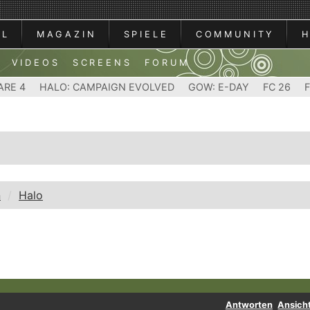
AL
MAGAZIN
SPIELE
COMMUNITY
VIDEOS
SCREENS
FORUM
ARE 4
HALO: CAMPAIGN EVOLVED
GOW: E-DAY
FC 26
n
Halo
Antworten
Ansich