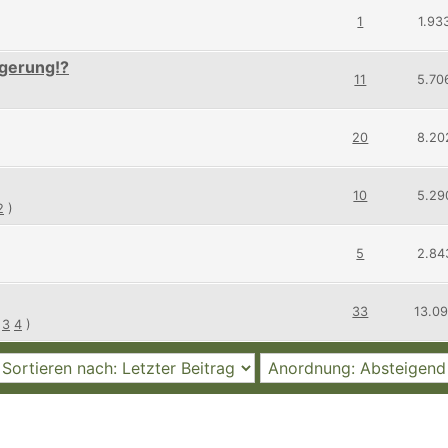
1
1.93
ögerung!?
11
5.70
20
8.20
10
5.29
2
)
5
2.84
33
13.0
3
4
)