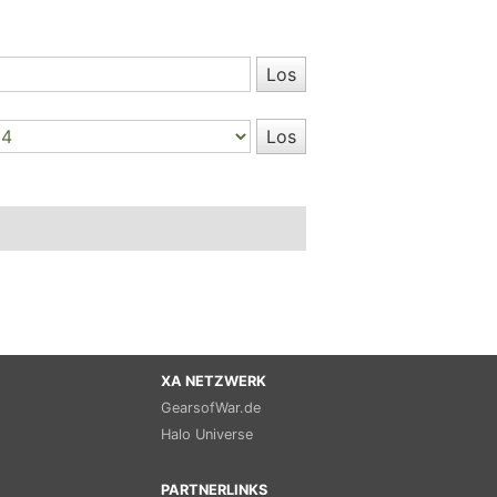
XA NETZWERK
GearsofWar.de
Halo Universe
PARTNERLINKS