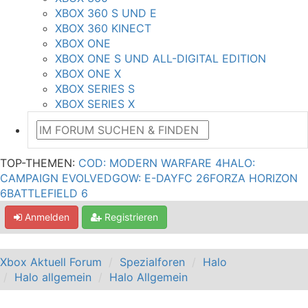
XBOX 360 S UND E
XBOX 360 KINECT
XBOX ONE
XBOX ONE S UND ALL-DIGITAL EDITION
XBOX ONE X
XBOX SERIES S
XBOX SERIES X
TOP-THEMEN:
COD: MODERN WARFARE 4
HALO:
CAMPAIGN EVOLVED
GOW: E-DAY
FC 26
FORZA HORIZON
6
BATTLEFIELD 6
Anmelden
Registrieren
Xbox Aktuell Forum
Spezialforen
Halo
Halo allgemein
Halo Allgemein