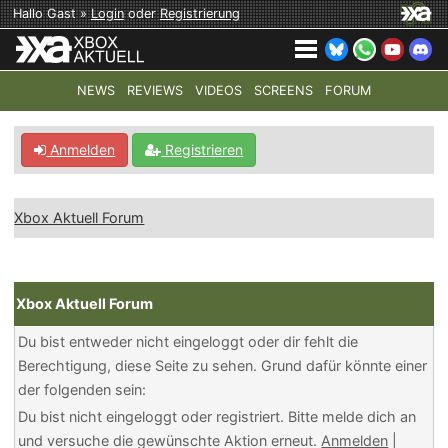
Hallo Gast »
Login
oder
Registrierung
NEWS
REVIEWS
VIDEOS
SCREENS
FORUM
TOP-THEMEN:
COD: MODERN WARFARE 4
HALO: CAMPAI
Anmelden
Registrieren
Xbox Aktuell Forum
Xbox Aktuell Forum
Du bist entweder nicht eingeloggt oder dir fehlt die
Berechtigung, diese Seite zu sehen. Grund dafür könnte einer
der folgenden sein:
Du bist nicht eingeloggt oder registriert. Bitte melde dich an
und versuche die gewünschte Aktion erneut.
Anmelden
|