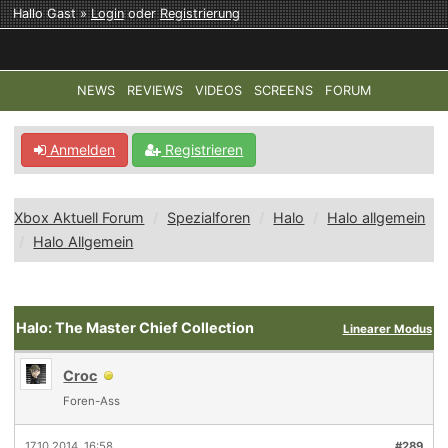
Hallo Gast »
Login
oder
Registrierung
NEWS
REVIEWS
VIDEOS
SCREENS
FORUM
TOP-THEMEN:
COD: MODERN WARFARE 4
HALO: CAMPAI
Anmelden
Registrieren
Xbox Aktuell Forum
Spezialforen
Halo
Halo allgemein
Halo Allgemein
Halo: The Master Chief Collection
Linearer Modus
Croc
Foren-Ass
17.10.2014, 16:58
#289