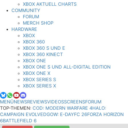
XBOX AKTUELL CHARTS
COMMUNITY
FORUM
MERCH SHOP
HARDWARE
XBOX
XBOX 360
XBOX 360 S UND E
XBOX 360 KINECT
XBOX ONE
XBOX ONE S UND ALL-DIGITAL EDITION
XBOX ONE X
XBOX SERIES S
XBOX SERIES X
MENÜ
NEWS
REVIEWS
VIDEOS
SCREENS
FORUM
TOP-THEMEN:
COD: MODERN WARFARE 4
HALO:
CAMPAIGN EVOLVED
GOW: E-DAY
FC 26
FORZA HORIZON
6
BATTLEFIELD 6