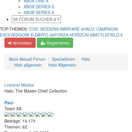
XBOX ONE X
XBOX SERIES S
XBOX SERIES X
TOP-THEMEN:
COD: MODERN WARFARE 4
HALO: CAMPAIGN
EVOLVED
GOW: E-DAY
FC 26
FORZA HORIZON 6
BATTLEFIELD 6
Anmelden
Registrieren
Xbox Aktuell Forum
Spezialforen
Halo
Halo allgemein
Halo Allgemein
Linearer Modus
Halo: The Master Chief Collection
Paul
Team XA
Beiträge: 14.173
Themen: 62