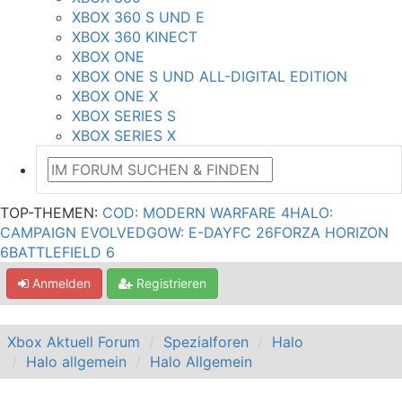
XBOX 360 S UND E
XBOX 360 KINECT
XBOX ONE
XBOX ONE S UND ALL-DIGITAL EDITION
XBOX ONE X
XBOX SERIES S
XBOX SERIES X
TOP-THEMEN:
COD: MODERN WARFARE 4
HALO:
CAMPAIGN EVOLVED
GOW: E-DAY
FC 26
FORZA HORIZON
6
BATTLEFIELD 6
Anmelden
Registrieren
Xbox Aktuell Forum
Spezialforen
Halo
Halo allgemein
Halo Allgemein