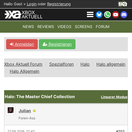
Hallo Gast »
Login
oder
Registrierung
NEWS
REVIEWS
VIDEOS
SCREENS
FORUM
TOP-THEMEN:
COD: MODERN WARFARE 4
HALO: CAMPAI
Anmelden
Registrieren
Xbox Aktuell Forum
Spezialforen
Halo
Halo allgemein
Halo Allgemein
Halo: The Master Chief Collection
Linearer Modus
Julian
Foren-Ass
27.09.2016, 12:42
#702