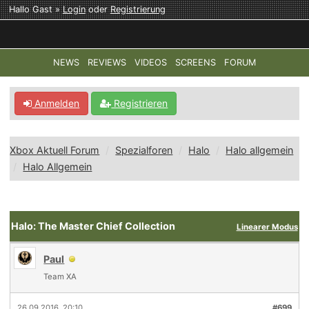
Hallo Gast »
Login
oder
Registrierung
NEWS
REVIEWS
VIDEOS
SCREENS
FORUM
TOP-THEMEN:
COD: MODERN WARFARE 4
HALO: CAMPAI
Anmelden
Registrieren
Xbox Aktuell Forum
Spezialforen
Halo
Halo allgemein
Halo Allgemein
Halo: The Master Chief Collection
Linearer Modus
Paul
Team XA
26.09.2016, 20:10
#699