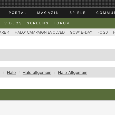
PORTAL
MAGAZIN
SPIELE
COMMU
VIDEOS
SCREENS
FORUM
ARE 4
HALO: CAMPAIGN EVOLVED
GOW: E-DAY
FC 26
n
Halo
Halo allgemein
Halo Allgemein