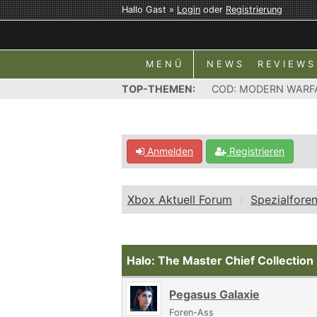
Hallo Gast »
Login
oder
Registrierung
MENÜ
NEWS
REVIEWS
TOP-THEMEN:
COD: MODERN WARF
Anmelden
Registrieren
Xbox Aktuell Forum
Spezialfore
Halo: The Master Chief Collection
Pegasus Galaxie
Foren-Ass