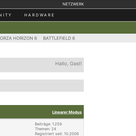
NETZWERK
NITY
HARDWARE
FORZA HORIZON 6
BATTLEFIELD 6
Hallo, Gast!
Linearer Modus
Beiträge: 1.259
Themen: 24
Registriert seit: 10.2006