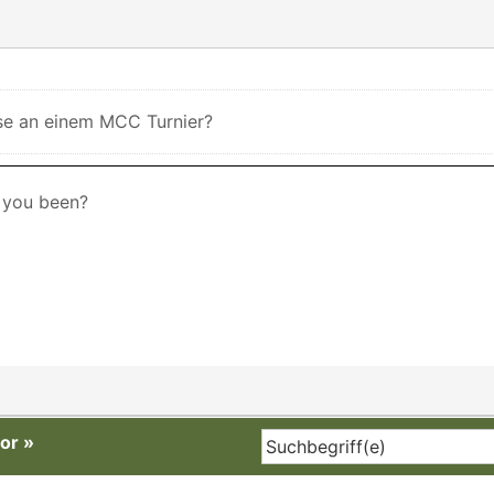
sse an einem MCC Turnier?
 you been?
or
»