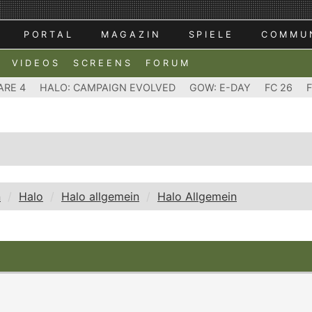
PORTAL
MAGAZIN
SPIELE
COMMU
VIDEOS
SCREENS
FORUM
ARE 4
HALO: CAMPAIGN EVOLVED
GOW: E-DAY
FC 26
n
Halo
Halo allgemein
Halo Allgemein