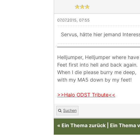
07.07.2015, 07:55
Servus, hätte hier jemand Intere
Helljumper, Helljumper where have
Feet first into hell and back again.
When I die please burry me deep,
with my MA5 down by my feet!
>>Halo ODST Tribute<<
Suchen
«
Ein Thema zurück
|
Ein Thema v