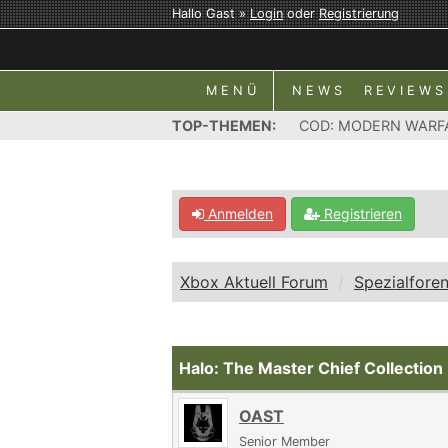
Hallo Gast »
Login
oder
Registrierung
MENÜ
NEWS
REVIEWS
TOP-THEMEN:
COD: MODERN WARF
Anmelden
Registrieren
Xbox Aktuell Forum
Spezialfore
Halo: The Master Chief Collection
OAST
Senior Member