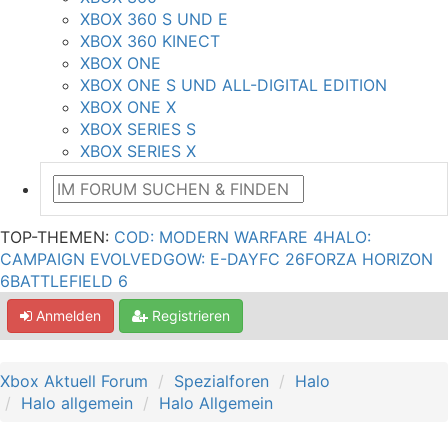
XBOX 360 S UND E
XBOX 360 KINECT
XBOX ONE
XBOX ONE S UND ALL-DIGITAL EDITION
XBOX ONE X
XBOX SERIES S
XBOX SERIES X
TOP-THEMEN:
COD: MODERN WARFARE 4
HALO:
CAMPAIGN EVOLVED
GOW: E-DAY
FC 26
FORZA HORIZON
6
BATTLEFIELD 6
Anmelden
Registrieren
Xbox Aktuell Forum
Spezialforen
Halo
Halo allgemein
Halo Allgemein