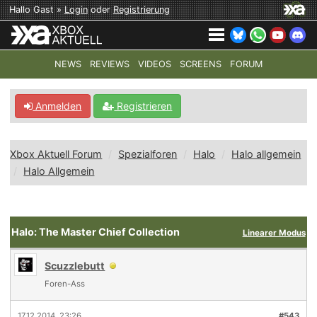
Hallo Gast »
Login
oder
Registrierung
NEWS
REVIEWS
VIDEOS
SCREENS
FORUM
TOP-THEMEN:
COD: MODERN WARFARE 4
HALO: CAMPAI
Anmelden
Registrieren
Xbox Aktuell Forum
Spezialforen
Halo
Halo allgemein
Halo Allgemein
Halo: The Master Chief Collection
Linearer Modus
Scuzzlebutt
Foren-Ass
17.12.2014, 23:26
#543