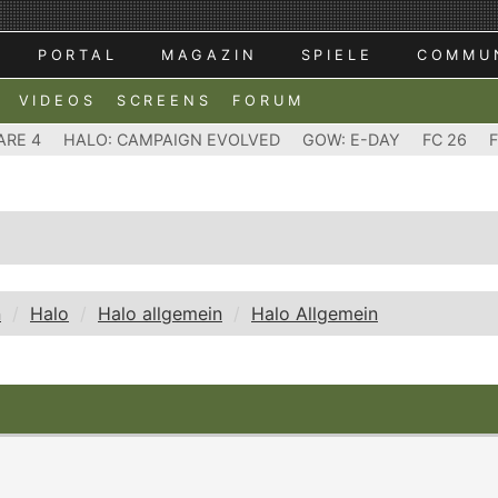
PORTAL
MAGAZIN
SPIELE
COMMU
VIDEOS
SCREENS
FORUM
ARE 4
HALO: CAMPAIGN EVOLVED
GOW: E-DAY
FC 26
n
Halo
Halo allgemein
Halo Allgemein