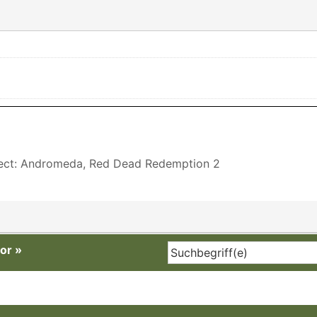
fect: Andromeda, Red Dead Redemption 2
or
»