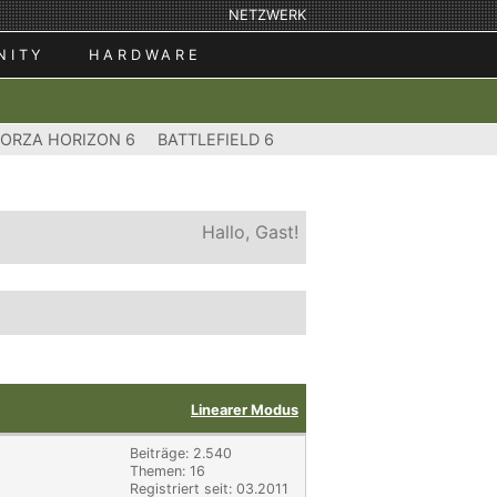
NETZWERK
NITY
HARDWARE
FORZA HORIZON 6
BATTLEFIELD 6
Hallo, Gast!
Linearer Modus
Beiträge: 2.540
Themen: 16
Registriert seit: 03.2011