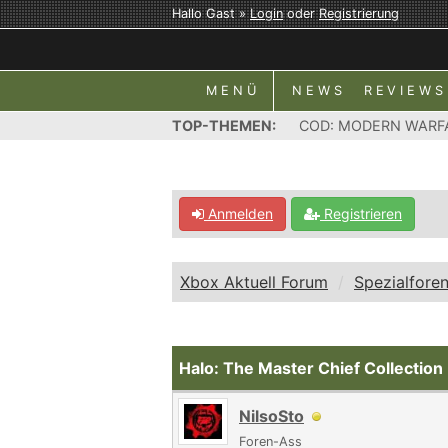
Hallo Gast »
Login
oder
Registrierung
MENÜ
NEWS
REVIEWS
TOP-THEMEN:
COD: MODERN WARF
Anmelden
Registrieren
Xbox Aktuell Forum
Spezialfore
Halo: The Master Chief Collection
NilsoSto
Foren-Ass