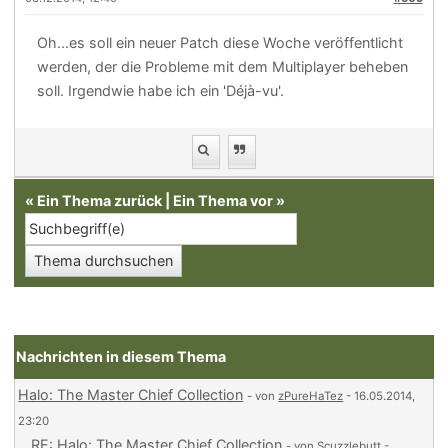
Oh...es soll ein neuer Patch diese Woche veröffentlicht
werden, der die Probleme mit dem Multiplayer beheben
soll. Irgendwie habe ich ein 'Déjà-vu'.
«
Ein Thema zurück
|
Ein Thema vor
»
Nachrichten in diesem Thema
Halo: The Master Chief Collection
- von
zPureHaTez
- 16.05.2014,
23:20
RE: Halo: The Master Chief Collection
- von
Scuzzlebutt
-