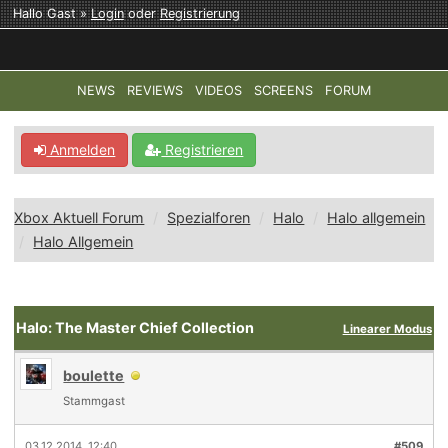
Hallo Gast »
Login
oder
Registrierung
NEWS
REVIEWS
VIDEOS
SCREENS
FORUM
TOP-THEMEN:
COD: MODERN WARFARE 4
HALO: CAMPAI
Anmelden
Registrieren
Xbox Aktuell Forum
Spezialforen
Halo
Halo allgemein
Halo Allgemein
Halo: The Master Chief Collection
Linearer Modus
boulette
Stammgast
03.12.2014, 12:40
#509