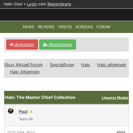
Hallo Gast »
Login
oder
Registrierung
NEWS
REVIEWS
VIDEOS
SCREENS
FORUM
TOP-THEMEN:
COD: MODERN WARFARE 4
HALO: CAMPAI
Anmelden
Registrieren
Xbox Aktuell Forum
Spezialforen
Halo
Halo allgemein
Halo Allgemein
Halo: The Master Chief Collection
Linearer Modus
Paul
Team XA
02.12.2014, 19:22
#504