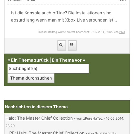
Ist die Konsole auch offline? Die Installationen sind
absurd lang wenn man mit Xbox Live verbunden ist...
(Dieser Beitrag wurde zuletzt bearbeitet: 02.12.2014, 19:22 von
Paul
.)
«
Ein Thema zurück
|
Ein Thema vor
»
Nachrichten in diesem Thema
Halo: The Master Chief Collection
- von
zPureHaTez
- 16.05.2014,
23:20
RE: Halo: The Master Chief Collection
- von
Scuzzlebutt
-