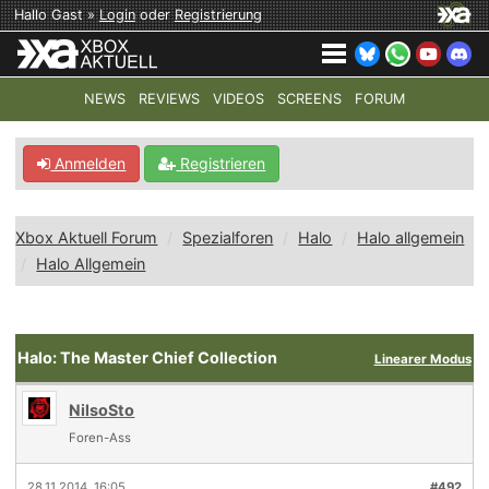
Hallo Gast »
Login
oder
Registrierung
NEWS
REVIEWS
VIDEOS
SCREENS
FORUM
TOP-THEMEN:
COD: MODERN WARFARE 4
HALO: CAMPAI
Anmelden
Registrieren
Xbox Aktuell Forum
Spezialforen
Halo
Halo allgemein
Halo Allgemein
Halo: The Master Chief Collection
Linearer Modus
NilsoSto
Foren-Ass
28.11.2014, 16:05
#492