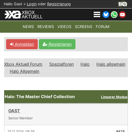
Hallo Gast »
Login
oder
Registrierung
NEWS
REVIEWS
VIDEOS
SCREENS
FORUM
TOP-THEMEN:
COD: MODERN WARFARE 4
HALO: CAMPAI
Anmelden
Registrieren
Xbox Aktuell Forum
Spezialforen
Halo
Halo allgemein
Halo Allgemein
Halo: The Master Chief Collection
Linearer Modus
OAST
Senior Member
25.11.2014, 08:39
#478