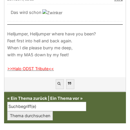
Das wird schon
Helljumper, Helljumper where have you been?
Feet first into hell and back again.
When I die please burry me deep,
with my MA5 down by my feet!
>>Halo ODST Tribute<<
«
Ein Thema zurück
|
Ein Thema vor
»