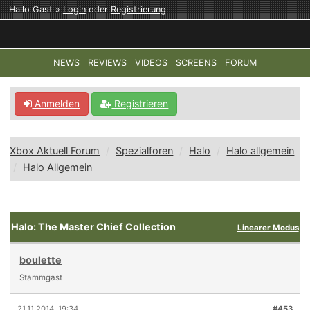
Hallo Gast »
Login
oder
Registrierung
NEWS
REVIEWS
VIDEOS
SCREENS
FORUM
TOP-THEMEN:
COD: MODERN WARFARE 4
HALO: CAMPAI
Anmelden
Registrieren
Xbox Aktuell Forum
Spezialforen
Halo
Halo allgemein
Halo Allgemein
Halo: The Master Chief Collection
Linearer Modus
boulette
Stammgast
21.11.2014, 19:34
#453