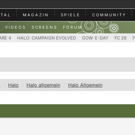
RTAL
MAGAZIN
SPIELE
COMMUNITY
VIDEOS
SCREENS
FORUM
ARE 4
HALO: CAMPAIGN EVOLVED
GOW: E-DAY
FC 26
n
Halo
Halo allgemein
Halo Allgemein