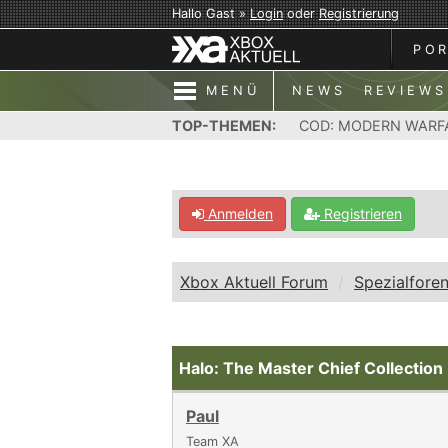
Hallo Gast »
Login
oder
Registrierung
PO
MENÜ
NEWS
REVIEWS
TOP-THEMEN:
COD: MODERN WARF
Anmelden
Registrieren
Xbox Aktuell Forum
Spezialfore
Halo: The Master Chief Collection
Paul
Team XA