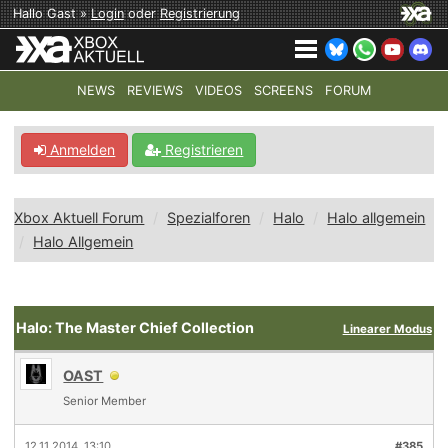
Hallo Gast »
Login
oder
Registrierung
NEWS
REVIEWS
VIDEOS
SCREENS
FORUM
TOP-THEMEN:
COD: MODERN WARFARE 4
HALO: CAMPAI
Anmelden
Registrieren
Xbox Aktuell Forum
Spezialforen
Halo
Halo allgemein
Halo Allgemein
Halo: The Master Chief Collection
Linearer Modus
OAST
Senior Member
12.11.2014, 13:10
#385