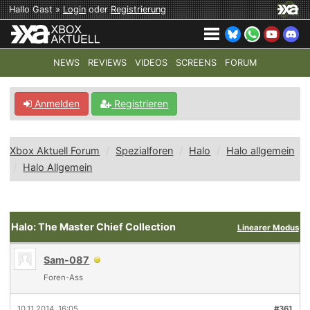
Hallo Gast »
Login
oder
Registrierung
NEWS
REVIEWS
VIDEOS
SCREENS
FORUM
TOP-THEMEN:
COD: MODERN WARFARE 4
HALO: CAMPAI
Anmelden
Registrieren
Xbox Aktuell Forum
Spezialforen
Halo
Halo allgemein
Halo Allgemein
Halo: The Master Chief Collection
Linearer Modus
Sam-087
Foren-Ass
10.11.2014, 16:05
#361