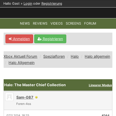
Hallo Gast »
Login
oder
Registrierung
NEWS
REVIEWS
VIDEOS
SCREENS
FORUM
TOP-THEMEN:
COD: MODERN WARFARE 4
HALO: CAMPAI
Anmelden
Registrieren
Xbox Aktuell Forum
Spezialforen
Halo
Halo allgemein
Halo Allgemein
Halo: The Master Chief Collection
Linearer Modus
Sam-087
Foren-Ass
07.11.2014, 18:25
#344