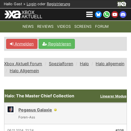
Hallo Gast »
Login
oder
Registrierung
NEWS
REVIEWS
VIDEOS
SCREENS
FORUM
TOP-THEMEN:
COD: MODERN WARFARE 4
HALO: CAMPAI
Anmelden
Registrieren
Xbox Aktuell Forum
Spezialforen
Halo
Halo allgemein
Halo Allgemein
Halo: The Master Chief Collection
Linearer Modus
Pegasus Galaxie
Foren-Ass
06.11.2014, 21:24
#338