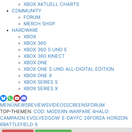
XBOX AKTUELL CHARTS
COMMUNITY
FORUM
MERCH SHOP
HARDWARE
XBOX
XBOX 360
XBOX 360 S UND E
XBOX 360 KINECT
XBOX ONE
XBOX ONE S UND ALL-DIGITAL EDITION
XBOX ONE X
XBOX SERIES S
XBOX SERIES X
MENÜ
NEWS
REVIEWS
VIDEOS
SCREENS
FORUM
TOP-THEMEN:
COD: MODERN WARFARE 4
HALO:
CAMPAIGN EVOLVED
GOW: E-DAY
FC 26
FORZA HORIZON
6
BATTLEFIELD 6