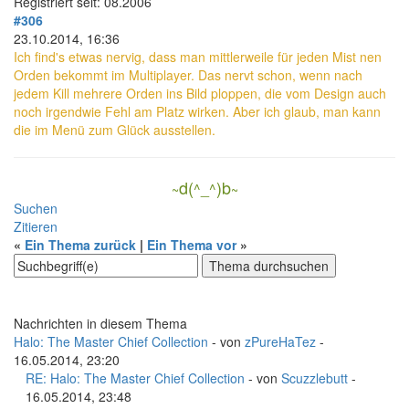
Registriert seit: 08.2006
#306
23.10.2014, 16:36
Ich find's etwas nervig, dass man mittlerweile für jeden Mist nen
Orden bekommt im Multiplayer. Das nervt schon, wenn nach
jedem Kill mehrere Orden ins Bild ploppen, die vom Design auch
noch irgendwie Fehl am Platz wirken. Aber ich glaub, man kann
die im Menü zum Glück ausstellen.
d(
)b
^
_
^
~
~
Suchen
Zitieren
«
Ein Thema zurück
|
Ein Thema vor
»
Nachrichten in diesem Thema
Halo: The Master Chief Collection
- von
zPureHaTez
-
16.05.2014, 23:20
RE: Halo: The Master Chief Collection
- von
Scuzzlebutt
-
16.05.2014, 23:48