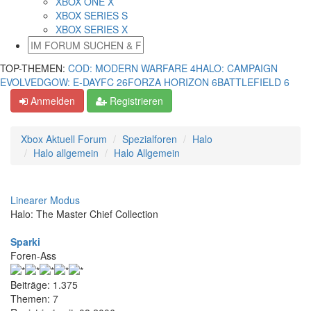
XBOX ONE X
XBOX SERIES S
XBOX SERIES X
TOP-THEMEN:
COD: MODERN WARFARE 4
HALO: CAMPAIGN
EVOLVED
GOW: E-DAY
FC 26
FORZA HORIZON 6
BATTLEFIELD 6
Anmelden
Registrieren
Xbox Aktuell Forum
Spezialforen
Halo
Halo allgemein
Halo Allgemein
Linearer Modus
Halo: The Master Chief Collection
Sparki
Foren-Ass
Beiträge: 1.375
Themen: 7