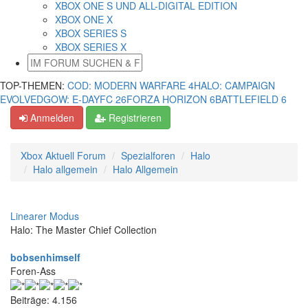
XBOX ONE S UND ALL-DIGITAL EDITION
XBOX ONE X
XBOX SERIES S
XBOX SERIES X
TOP-THEMEN:
COD: MODERN WARFARE 4
HALO: CAMPAIGN
EVOLVED
GOW: E-DAY
FC 26
FORZA HORIZON 6
BATTLEFIELD 6
Anmelden
Registrieren
Xbox Aktuell Forum
Spezialforen
Halo
Halo allgemein
Halo Allgemein
Linearer Modus
Halo: The Master Chief Collection
bobsenhimself
Foren-Ass
Beiträge: 4.156