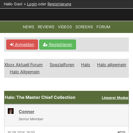
Hallo Gast »
Login
oder
Registrierung
NEWS
REVIEWS
VIDEOS
SCREENS
FORUM
TOP-THEMEN:
COD: MODERN WARFARE 4
HALO: CAMPAI
Anmelden
Registrieren
Xbox Aktuell Forum
Spezialforen
Halo
Halo allgemein
Halo Allgemein
Halo: The Master Chief Collection
Linearer Modus
Connor
Senior Member
16.08.2014, 16:05
#221