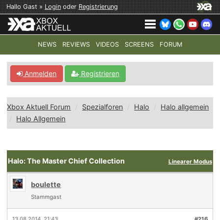
Hallo Gast »
Login
oder
Registrierung
NEWS
REVIEWS
VIDEOS
SCREENS
FORUM
TOP-THEMEN:
COD: MODERN WARFARE 4
HALO: CAMPAI
Anmelden
Registrieren
Xbox Aktuell Forum
Spezialforen
Halo
Halo allgemein
Halo Allgemein
Halo: The Master Chief Collection
Linearer Modus
boulette
Stammgast
13.08.2014, 21:43
#216