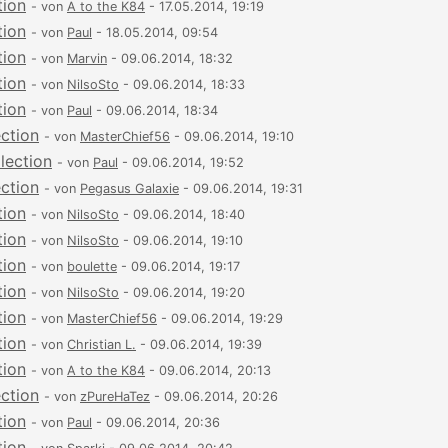
tion
- von
A to the K84
- 17.05.2014, 19:19
tion
- von
Paul
- 18.05.2014, 09:54
tion
- von
Marvin
- 09.06.2014, 18:32
tion
- von
NilsoSto
- 09.06.2014, 18:33
tion
- von
Paul
- 09.06.2014, 18:34
ection
- von
MasterChief56
- 09.06.2014, 19:10
lection
- von
Paul
- 09.06.2014, 19:52
ection
- von
Pegasus Galaxie
- 09.06.2014, 19:31
tion
- von
NilsoSto
- 09.06.2014, 18:40
tion
- von
NilsoSto
- 09.06.2014, 19:10
tion
- von
boulette
- 09.06.2014, 19:17
tion
- von
NilsoSto
- 09.06.2014, 19:20
tion
- von
MasterChief56
- 09.06.2014, 19:29
tion
- von
Christian L.
- 09.06.2014, 19:39
tion
- von
A to the K84
- 09.06.2014, 20:13
ection
- von
zPureHaTez
- 09.06.2014, 20:26
tion
- von
Paul
- 09.06.2014, 20:36
tion