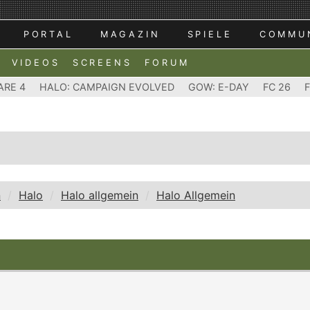
PORTAL
MAGAZIN
SPIELE
COMMU
VIDEOS
SCREENS
FORUM
ARE 4
HALO: CAMPAIGN EVOLVED
GOW: E-DAY
FC 26
n
Halo
Halo allgemein
Halo Allgemein