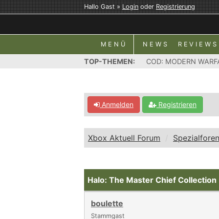
Hallo Gast »
Login
oder
Registrierung
MENÜ
NEWS
REVIEWS
TOP-THEMEN:
COD: MODERN WARF
Anmelden
Registrieren
Xbox Aktuell Forum
Spezialfore
Halo: The Master Chief Collection
boulette
Stammgast