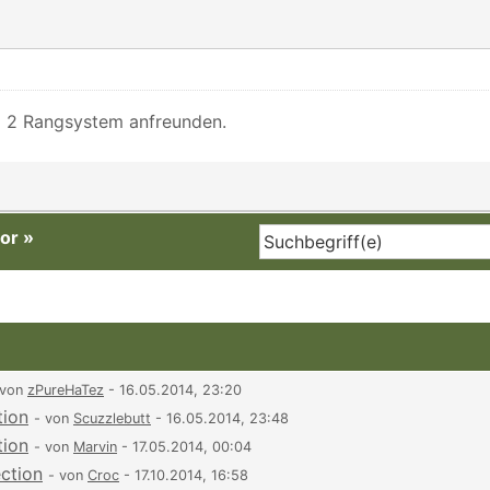
o 2 Rangsystem anfreunden.
or
»
 von
zPureHaTez
- 16.05.2014, 23:20
tion
- von
Scuzzlebutt
- 16.05.2014, 23:48
tion
- von
Marvin
- 17.05.2014, 00:04
ection
- von
Croc
- 17.10.2014, 16:58