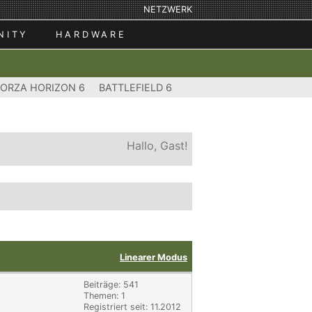
NETZWERK
NITY
HARDWARE
FORZA HORIZON 6
BATTLEFIELD 6
Hallo, Gast!
Linearer Modus
Beiträge: 541
Themen: 1
Registriert seit: 11.2012