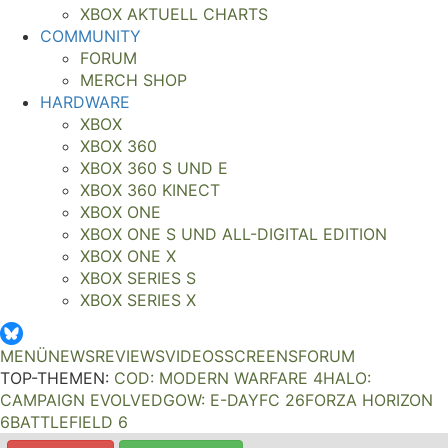
XBOX AKTUELL CHARTS
COMMUNITY
FORUM
MERCH SHOP
HARDWARE
XBOX
XBOX 360
XBOX 360 S UND E
XBOX 360 KINECT
XBOX ONE
XBOX ONE S UND ALL-DIGITAL EDITION
XBOX ONE X
XBOX SERIES S
XBOX SERIES X
MENÜ
NEWS
REVIEWS
VIDEOS
SCREENS
FORUM
TOP-THEMEN:
COD: MODERN WARFARE 4
HALO:
CAMPAIGN EVOLVED
GOW: E-DAY
FC 26
FORZA HORIZON
6
BATTLEFIELD 6