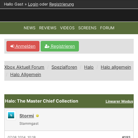
Hallo Gast »
Login
oder
Registrierung
NEWS
REVIEWS
VIDEOS
SCREENS
FORUM
TOP-THEMEN:
COD: MODERN WARFARE 4
HALO: CAMPAI
Anmelden
Registrieren
Xbox Aktuell Forum
Spezialforen
Halo
Halo allgemein
Halo Allgemein
Halo: The Master Chief Collection
Linearer Modus
Stormi
Stammgast
07.08.2014, 10:18
#193