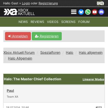
Hallo Gast »
Login
oder
Registrierung
NEWS
REVIEWS
VIDEOS
SCREENS
FORUM
TOP-THEMEN:
COD: MODERN WARFARE 4
HALO: CAMPAI
Anmelden
Registrieren
Xbox Aktuell Forum
Spezialforen
Halo
Halo allgemein
Halo Allgemein
Halo: The Master Chief Collection
Linearer Modus
Paul
Team XA
28.07.2014, 20:46
#171