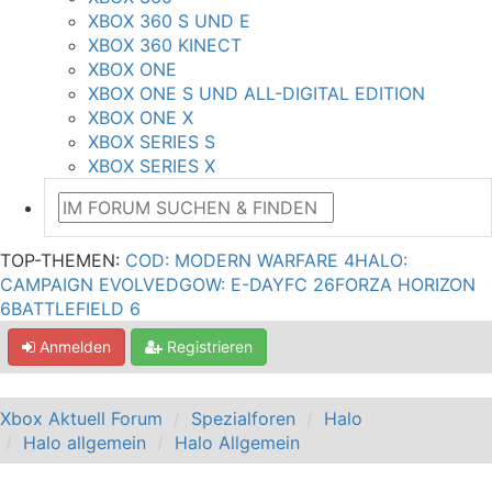
XBOX 360 S UND E
XBOX 360 KINECT
XBOX ONE
XBOX ONE S UND ALL-DIGITAL EDITION
XBOX ONE X
XBOX SERIES S
XBOX SERIES X
TOP-THEMEN:
COD: MODERN WARFARE 4
HALO:
CAMPAIGN EVOLVED
GOW: E-DAY
FC 26
FORZA HORIZON
6
BATTLEFIELD 6
Anmelden
Registrieren
Xbox Aktuell Forum
Spezialforen
Halo
Halo allgemein
Halo Allgemein