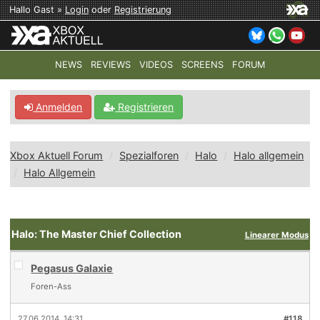
Hallo Gast »
Login
oder
Registrierung
NEWS
REVIEWS
VIDEOS
SCREENS
FORUM
TOP-THEMEN:
COD: MODERN WARFARE 4
HALO: CAMPAI
Anmelden
Registrieren
Xbox Aktuell Forum
Spezialforen
Halo
Halo allgemein
Halo Allgemein
Halo: The Master Chief Collection
Linearer Modus
Pegasus Galaxie
Foren-Ass
27.06.2014, 14:31
#118