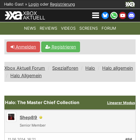
Hallo Gast »
Login
oder
Registrierung
NEWS
REVIEWS
VIDEOS
SCREENS
FORUM
TOP-THEMEN:
COD: MODERN WARFARE 4
HALO: CAMPAI
Anmelden
Registrieren
Xbox Aktuell Forum
Spezialforen
Halo
Halo allgemein
Halo Allgemein
Halo: The Master Chief Collection
Linearer Modus
Shep89
Senior Member
11.06.2014, 16:21
#84