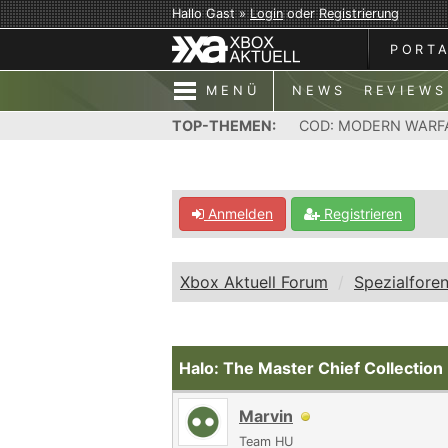
Hallo Gast »
Login
oder
Registrierung
PORT
MENÜ
NEWS
REVIEWS
TOP-THEMEN:
COD: MODERN WARF
Anmelden
Registrieren
Xbox Aktuell Forum
Spezialfore
Halo: The Master Chief Collection
Marvin
Team HU