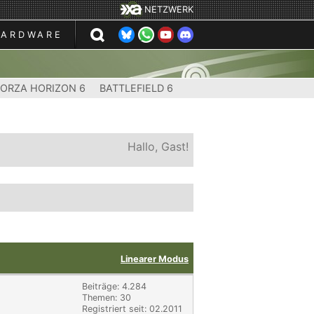
NETZWERK
HARDWARE
FORZA HORIZON 6
BATTLEFIELD 6
Hallo, Gast!
Linearer Modus
Beiträge: 4.284
Themen: 30
Registriert seit: 02.2011