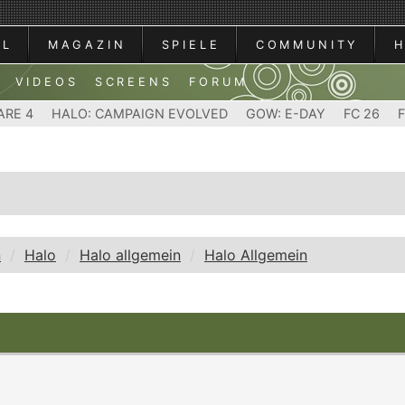
AL
MAGAZIN
SPIELE
COMMUNITY
VIDEOS
SCREENS
FORUM
ARE 4
HALO: CAMPAIGN EVOLVED
GOW: E-DAY
FC 26
n
Halo
Halo allgemein
Halo Allgemein