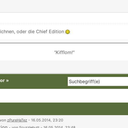
ichnen, oder die Chief Edition
"Kifflom!"
or
»
 von
zPureHaTez
- 16.05.2014, 23:20
tion
- von
Scuzzlebutt
- 16.05.2014, 23:48