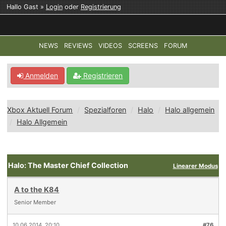
Hallo Gast »
Login
oder
Registrierung
NEWS
REVIEWS
VIDEOS
SCREENS
FORUM
TOP-THEMEN:
COD: MODERN WARFARE 4
HALO: CAMPAI
Anmelden
Registrieren
Xbox Aktuell Forum
Spezialforen
Halo
Halo allgemein
Halo Allgemein
Halo: The Master Chief Collection
Linearer Modus
A to the K84
Senior Member
10.06.2014, 20:10
#76