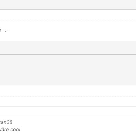
 -.-
rtan08
 wäre cool