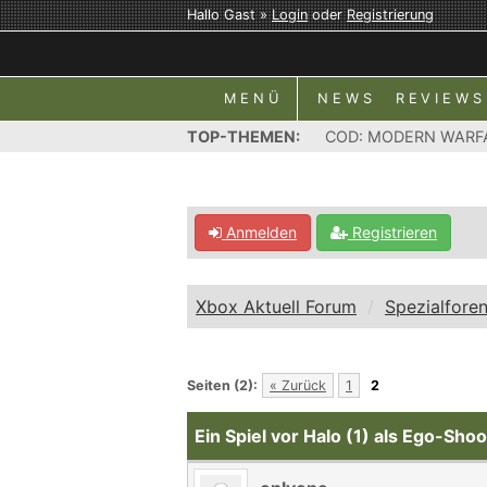
Hallo Gast »
Login
oder
Registrierung
MENÜ
NEWS
REVIEWS
TOP-THEMEN:
COD: MODERN WARF
Anmelden
Registrieren
Xbox Aktuell Forum
Spezialfore
Seiten (2):
« Zurück
1
2
Ein Spiel vor Halo (1) als Ego-Sho