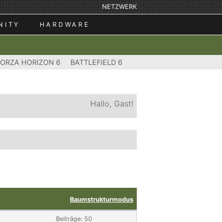
NETZWERK
NITY
HARDWARE
FORZA HORIZON 6
BATTLEFIELD 6
Hallo, Gast!
Baumstrukturmodus
Beiträge: 50