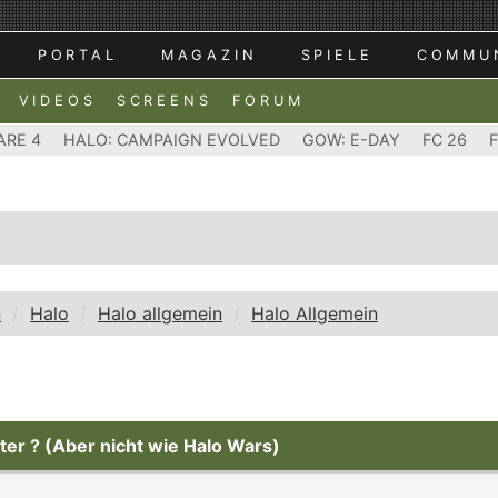
PORTAL
MAGAZIN
SPIELE
COMMU
VIDEOS
SCREENS
FORUM
ARE 4
HALO: CAMPAIGN EVOLVED
GOW: E-DAY
FC 26
n
Halo
Halo allgemein
Halo Allgemein
oter ? (Aber nicht wie Halo Wars)