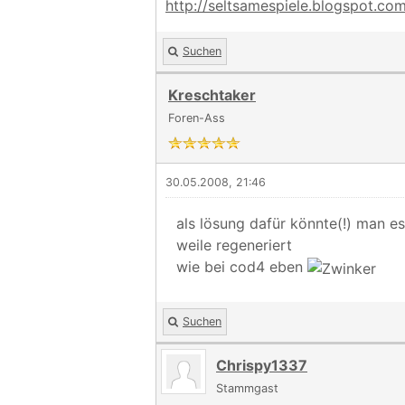
http://seltsamespiele.blogspot.co
Suchen
Kreschtaker
Foren-Ass
30.05.2008, 21:46
als lösung dafür könnte(!) man es
weile regeneriert
wie bei cod4 eben
Suchen
Chrispy1337
Stammgast