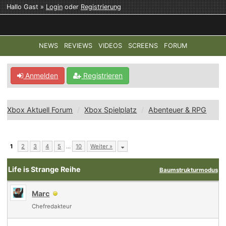
Hallo Gast »
Login
oder
Registrierung
NEWS
REVIEWS
VIDEOS
SCREENS
FORUM
TOP-THEMEN:
COD: MODERN WARFARE 4
HALO: CAMPAI
Anmelden
Registrieren
Xbox Aktuell Forum
Xbox Spielplatz
Abenteuer & RPG
1
2
3
4
5
…
10
Weiter »
Life is Strange Reihe
Baumstrukturmodus
Marc
Chefredakteur