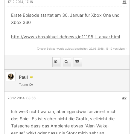
17.12.2014, 17:16
#1
Erste Episode startet am 30. Januar für Xbox One und
Xbox 360
http://www.xboxaktuell.de/news,id11195,l...anuar.html
(Dieser Beitrag wurde zuletzt bearbeitet: 22.06.2018, 16:12 von
Marc
.)
Paul
Team XA
20.12.2014, 08:56
#2
Ich weiß nicht warum, aber irgendwie fasziniert mich
das Spiel. Es ist sicher nicht die Grafik, vielleicht die
Tatsache dass das Ambiente etwas "Alan-Wake-
esque" wirkt oder dass die Story mich sehr an