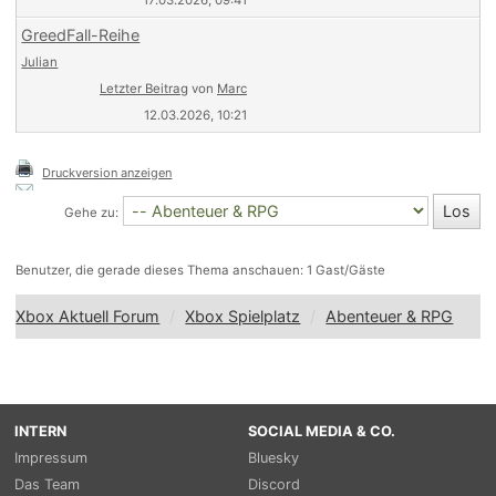
17.03.2026, 09:41
GreedFall-Reihe
Julian
Letzter Beitrag
von
Marc
12.03.2026, 10:21
Druckversion anzeigen
Gehe zu:
Benutzer, die gerade dieses Thema anschauen: 1 Gast/Gäste
Xbox Aktuell Forum
Xbox Spielplatz
Abenteuer & RPG
INTERN
SOCIAL MEDIA & CO.
Impressum
Bluesky
Das Team
Discord