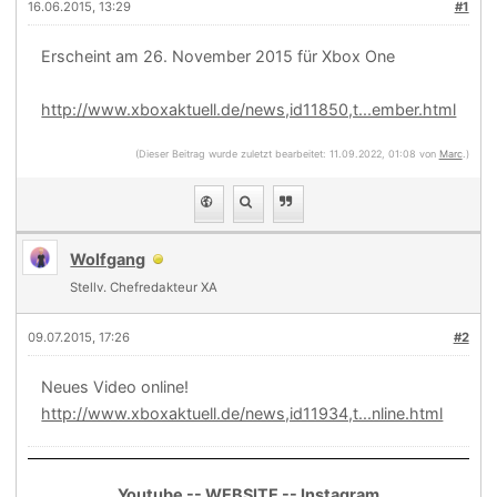
16.06.2015, 13:29
#1
Erscheint am 26. November 2015 für Xbox One
http://www.xboxaktuell.de/news,id11850,t...ember.html
(Dieser Beitrag wurde zuletzt bearbeitet: 11.09.2022, 01:08 von
Marc
.)
Wolfgang
Stellv. Chefredakteur XA
09.07.2015, 17:26
#2
Neues Video online!
http://www.xboxaktuell.de/news,id11934,t...nline.html
Youtube
--
WEBSITE
--
Instagram