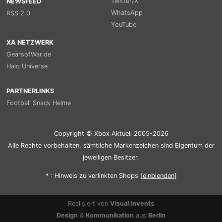
Twitter/X
NEWSFEED
WhatsApp
RSS 2.0
YouTube
XA NETZWERK
GearsofWar.de
Halo Universe
PARTNERLINKS
Football Snack Helme
Copyright © Xbox Aktuell 2005-2026
Alle Rechte vorbehalten, sämtliche Markenzeichen sind Eigentum der
jeweiligen Besitzer.
* : Hinweis zu verlinkten Shops [
ein
blenden
]
Realisiert von
Visual Invents
Design
&
Kommunikation
aus
Berlin