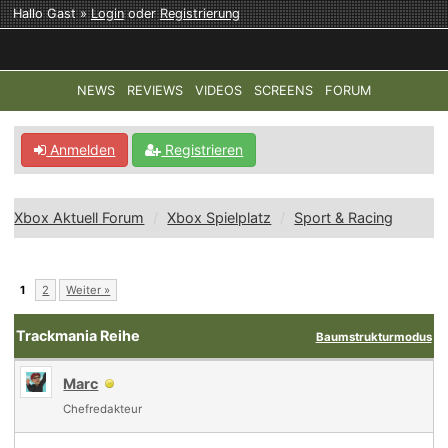
Hallo Gast »
Login
oder
Registrierung
NEWS
REVIEWS
VIDEOS
SCREENS
FORUM
TOP-THEMEN:
COD: MODERN WARFARE 4
HALO: CAMPAI
Anmelden
Registrieren
Xbox Aktuell Forum
Xbox Spielplatz
Sport & Racing
1
2
Weiter »
Trackmania Reihe
Baumstrukturmodus
Marc
Chefredakteur